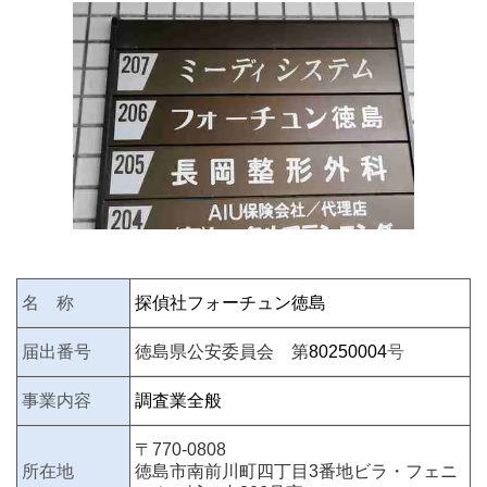
名 称
探偵社フォーチュン徳島
届出番号
徳島県公安委員会 第
80250004
号
事業内容
調査業全般
〒770-0808
所在地
徳島市南前川町四丁目3番地ビラ・フェニ